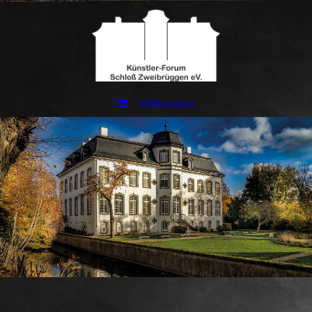
Willkommen