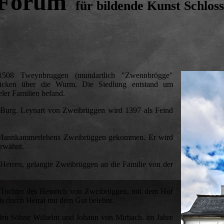
-Forum
für bildende Kunst Schlos
508 Tweynbruggen (mundartlich "Zwennbrögge"
ücken über die Wurm. Die Siedlung entstand um
eler Familien befand.
r Burg. Leynart von Zweibrüggen wird 1397 als Feind
s Mannkammerlehens Zweibrüggen gekommen. Er wird
 erwähnt.
 Herren, gelangte Zweibrüggen an die Familie von der
e Tochter des Heinrich von Zwcibrüggen, mit dem Hof
ls durch Heirat mit dem Gut belehnt.
iden Söhne Wilhelm und Johann von Mirbach. im Jahre