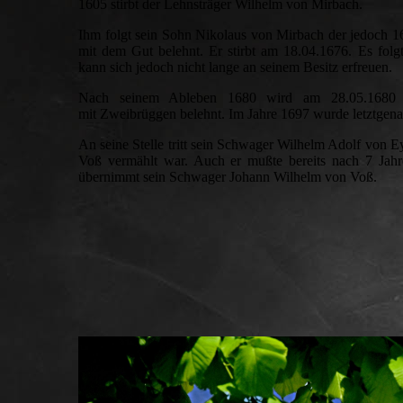
1605 stirbt der Lehnsträger Wilhelm von Mirbach.
Ihm folgt sein Sohn Nikolaus von Mirbach der jedoch 
mit dem Gut belehnt. Er stirbt am 18.04.1676. Es fol
kann sich jedoch nicht lange an seinem Besitz erfreuen.
Nach seinem Ableben 1680 wird am 28.05.1680 
mit Zweibrüggen belehnt. Im Jahre 1697 wurde letztgen
An seine Stelle tritt sein Schwager Wilhelm Adolf von E
Voß vermählt war. Auch er mußte bereits nach 7 Jahr
übernimmt sein Schwager Johann Wilhelm von Voß.