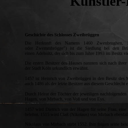
Künstler
Geschichte des Schlosses Zweibrüggen
Die Herkunft des Namens 1460 Zwenbrughen, 1
oder Zwemmbrögge") ist die Siedlung bei den Br
einen Adelssitz, der sich bis zum Jahre 1993 im Besitz vi
Die ersten Besitzer des Hauses nannten sich nach ihre
der Stadt Köln urkundlich erwähnt.
1457 ist Heinrich von Zweibrüggen in den Besitz de
auch 1486 als der letzte Besitzer aus diesem Geschlecht
Durch Heirat der Töchter der jeweiligen nachfolgenden
Hagen, von Mirbach, von Voß und von Eys.
1457 wird Dietrich von der Hagen für seine Frau, ein
belehnt. 1515 wird Claß (Nikolaus) von Mirbach ebenfal
Nikolaus von Mirbach stirbt 1552. Ihm folgen seine be