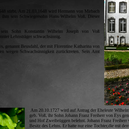
1648 stirbt. Am 21.03.1648 wird Hermann von Mirbach
gt ihm sein Schwiegersohn Hans Wilhelm Voß. Dieser
sein Sohn Konstantin Wilhelm Joseph von Voß
annter Lehnsträger schwachsinnig.
ys, genannt Beusdahl, der mit Florentine Katharina von
en wegen Schwachsinnigkeit zurücktreten. Sein Amt
Am 20.10.1727 wird auf Antrag der Eheleute Wilhelm 
geb. Voß, ihr Sohn Johann Franz Freiherr von Eys g
und Hof Zweibrüggen belehnt. Johann Franz Freiherr v
Besitz des Lehns. Er hatte nur eine Tochter,die mit