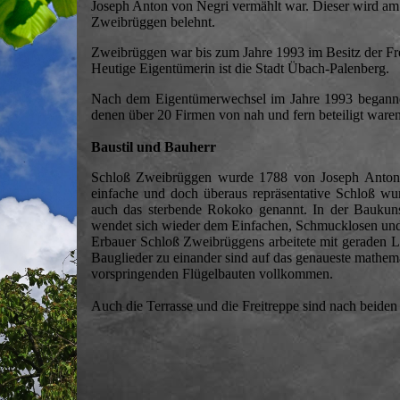
Joseph Anton von Negri vermählt war. Dieser wird am
Zweibrüggen belehnt.
Zweibrüggen war bis zum Jahre 1993 im Besitz der Fre
Heutige Eigentümerin ist die Stadt Übach-Palenberg.
Nach dem Eigentümerwechsel im Jahre 1993 beganne
denen über 20 Firmen von nah und fern beteiligt waren
Baustil und Bauherr
Schloß Zweibrüggen wurde 1788 von Joseph Anton vo
einfache und doch überaus repräsentative Schloß wurde
auch das sterbende Rokoko genannt. In der Baukun
wendet sich wieder dem Einfachen, Schmucklosen und
Erbauer Schloß Zweibrüggens arbeitete mit geraden Li
Bauglieder zu einander sind auf das genaueste mathema
vorspringenden Flügelbauten vollkommen.
Auch die Terrasse und die Freitreppe sind nach beiden