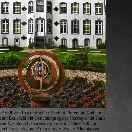
Adolf von Eys und seiner Ehefrau Florentine Katharina,
enannt Beusdahl mit Genehmigung des Herzoges mit Haus
on Eys bleibt bis zu seinem Tode im Jahre 1786 im
 dem geheimen Rat und Amtmann des Amtes Aldenhoven